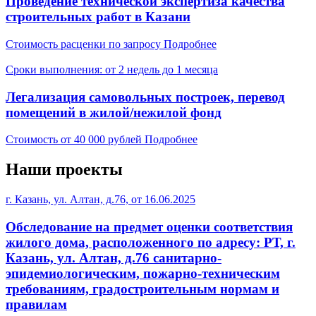
Проведение технической экспертиза качества
строительных работ в Казани
Стоимость
расценки по запросу
Подробнее
Сроки выполнения: от 2 недель до 1 месяца
Легализация самовольных построек, перевод
помещений в жилой/нежилой фонд
Стоимость
от 40 000 рублей
Подробнее
Наши проекты
г. Казань, ул. Алтан, д.76, от 16.06.2025
г
Обследование на предмет оценки соответствия
жилого дома, расположенного по адресу: РТ, г.
Казань, ул. Алтан, д.76 санитарно-
эпидемиологическим, пожарно-техническим
требованиям, градостроительным нормам и
правилам