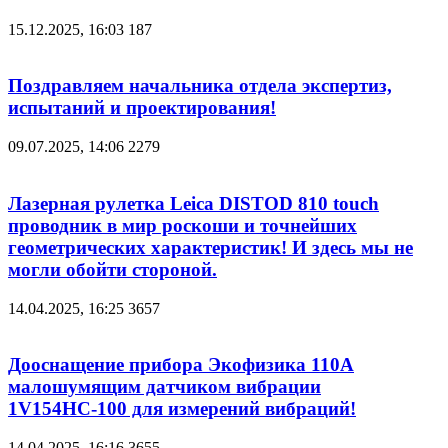
15.12.2025, 16:03
187
Поздравляем начальника отдела экспертиз,
испытаний и проектирования!
09.07.2025, 14:06
2279
Лазерная рулетка Leica DISTOD 810 touch
проводник в мир роскоши и точнейших
геометрических характеристик! И здесь мы не
могли обойти стороной.
14.04.2025, 16:25
3657
Дооснащение прибора Экофизика 110А
малошумящим датчиком вибрации
1V154НС-100 для измерений вибраций!
14.04.2025, 16:16
3655