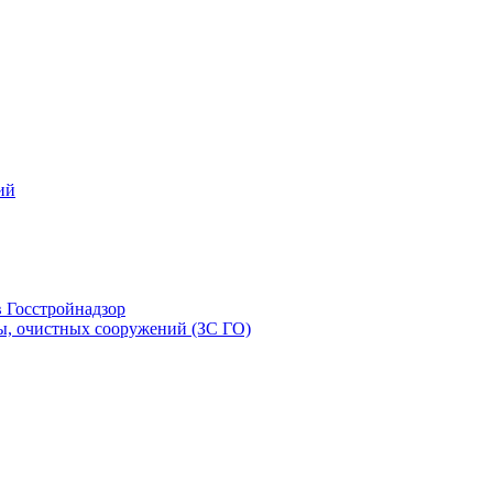
ий
в Госстройнадзор
ы, очистных сооружений (ЗС ГО)