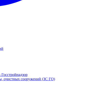
ий
в Госстройнадзор
ы, очистных сооружений (ЗС ГО)