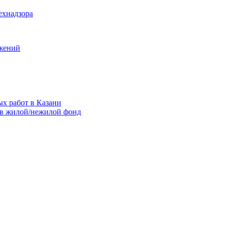
ехнадзора
ужений
ых работ в Казани
 в жилой/нежилой фонд