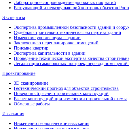
Лабораторное сопровождение дорожных покрытий
Разрушающий и неразрушающий контроль объектов Рост
Экспертиза
Экспертиза промышленной безопасности зданий и соор
Судебная строительно-техническая экспертиза зданий
Измерение уровня шума в здании
Заключение о перепланировке помещений
Приемка квартир
Экспертиза капитальности в здании
Проведение технической экспертиза качества строительн
Легализация самовольных построек, перевод помещений
Проектирование
3D сканирование
Геотехнический прогноз для объектов строительства
Поверочный расчет строительных конструкций
Расчет конструкций при изменении строительной схемы
Обмерные работы
Изыскания
Инженерно-геологические изыскания
Инженерно-геодезические изыскания